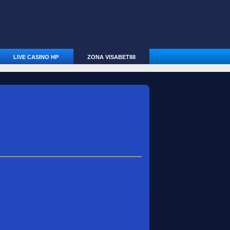
LIVE CASINO HP
ZONA VISABET88