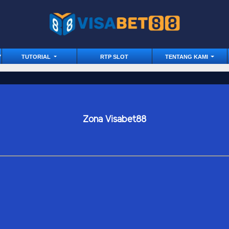
Y
TUTORIAL
RTP SLOT
TENTANG KAMI
Zona Visabet88