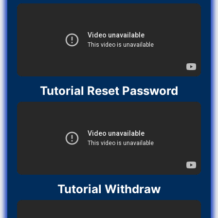
Tutorial Reset Password
Tutorial Withdraw