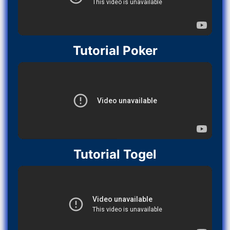
Tutorial Poker
Tutorial Togel